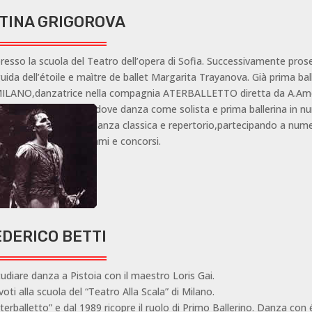
STINA GRIGOROVA
, presso la scuola del Teatro dell’opera di Sofia. Successivamente pros
da dell’étoile e maìtre de ballet Margarita Trayanova. Già prima ball
LANO,danzatrice nella compagnia ATERBALLETTO diretta da A.Amo
NZE-MAGGIODANZA dove danza come solista e prima ballerina in n
tività di insegnante di danza classica e repertorio,partecipando a num
e commissioni di esami e concorsi.
EDERICO BETTI
udiare danza a Pistoia con il maestro Loris Gai.
oti alla scuola del “Teatro Alla Scala” di Milano.
rballetto” e dal 1989 ricopre il ruolo di Primo Ballerino. Danza con 