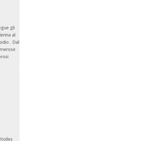
egue gli
erina al
dio . Dal
umerose
erosi
étoiles