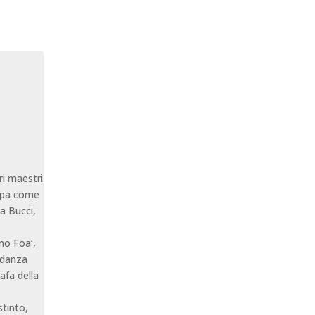
ri maestri
ropa come
a Bucci,
no Foa’,
 danza
afa della
stinto,