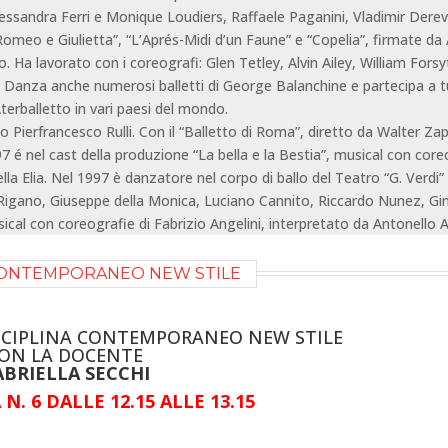
 Alessandra Ferri e Monique Loudiers, Raffaele Paganini, Vladimir Dere
omeo e Giulietta”, “L’Aprés-Midi d’un Faune” e “Copelia”, firmate d
o. Ha lavorato con i coreografi: Glen Tetley, Alvin Ailey, William Fors
. Danza anche numerosi balletti di George Balanchine e partecipa a t
Aterballetto in vari paesi del mondo.
 Pierfrancesco Rulli. Con il “Balletto di Roma”, diretto da Walter Zap
7 é nel cast della produzione “La bella e la Bestia”, musical con core
a Elia. Nel 1997 è danzatore nel corpo di ballo del Teatro “G. Verdi” 
cio Rigano, Giuseppe della Monica, Luciano Cannito, Riccardo Nunez, Gi
sical con coreografie di Fabrizio Angelini, interpretato da Antonello An
 CONTEMPORANEO NEW STILE
ISCIPLINA CONTEMPORANEO NEW STILE
ON LA DOCENTE
ABRIELLA SECCHI
N. 6 DALLE 12.15 ALLE 13.15