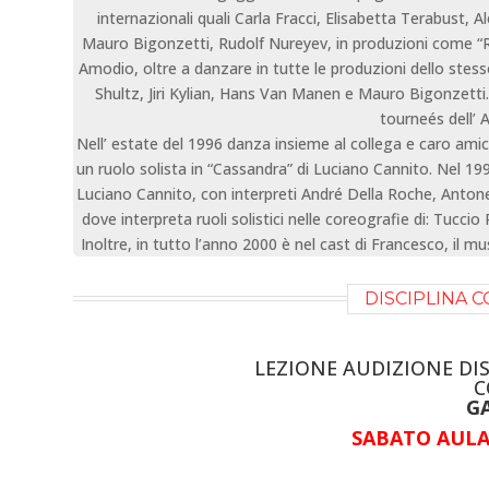
internazionali quali Carla Fracci, Elisabetta Terabust,
Mauro Bigonzetti, Rudolf Nureyev, in produzioni come “R
Amodio, oltre a danzare in tutte le produzioni dello stess
Shultz, Jiri Kylian, Hans Van Manen e Mauro Bigonzetti
tourneés dell’ 
Nell’ estate del 1996 danza insieme al collega e caro amico
un ruolo solista in “Cassandra” di Luciano Cannito. Nel 199
Luciano Cannito, con interpreti André Della Roche, Antonell
dove interpreta ruoli solistici nelle coreografie di: Tuc
Inoltre, in tutto l’anno 2000 è nel cast di Francesco, il mu
DISCIPLINA
LEZIONE AUDIZIONE D
C
G
SABATO AULA 