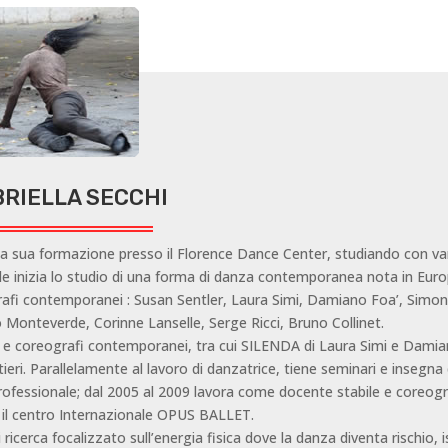
RIELLA SECCHI
 la sua formazione presso il Florence Dance Center, studiando con va
ale inizia lo studio di una forma di danza contemporanea nota in Eu
rafi contemporanei : Susan Sentler, Laura Simi, Damiano Foa’, Simon
io Monteverde, Corinne Lanselle, Serge Ricci, Bruno Collinet.
i e coreografi contemporanei, tra cui SILENDA di Laura Simi e Damia
ri. Parallelamente al lavoro di danzatrice, tiene seminari e insegna
ofessionale; dal 2005 al 2009 lavora come docente stabile e coreogr
il centro Internazionale OPUS BALLET.
icerca focalizzato sull’energia fisica dove la danza diventa rischio, i