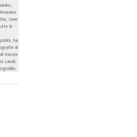
vianko,
a Amedeo
ythe, Uwe
utte le
polini, ha
ografie di
di trieste
no Landi.
giolillo.