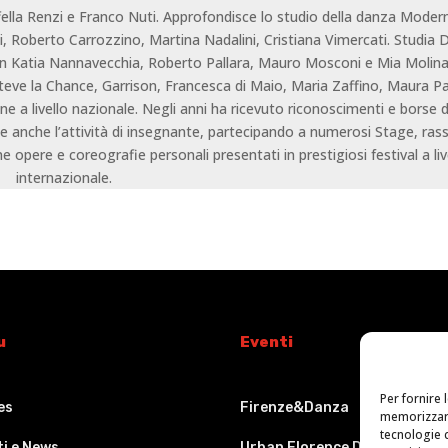
fella Renzi e Franco Nuti. Approfondisce lo studio della danza Moder
, Roberto Carrozzino, Martina Nadalini, Cristiana Vimercati. Studia
 Katia Nannavecchia, Roberto Pallara, Mauro Mosconi e Mia Molinar
teve la Chance, Garrison, Francesca di Maio, Maria Zaffino, Maura P
e a livello nazionale. Negli anni ha ricevuto riconoscimenti e borse d
olge anche l’attività di insegnante, partecipando a numerosi Stage, ra
 opere e coreografie personali presentati in prestigiosi festival a liv
internazionale.
u
Eventi
Per fornire 
es
Firenze&Danza
memorizzare
tecnologie 
ti e News
Urban Florence Dance