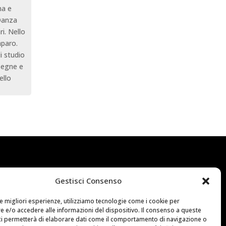
na e
 Danza
i. Nello
aparo.
i studio
ssegne e
ello
Connect
Gestisci Consenso
le migliori esperienze, utilizziamo tecnologie come i cookie per
Facebook
 e/o accedere alle informazioni del dispositivo. Il consenso a queste
ci permetterà di elaborare dati come il comportamento di navigazione o
YouTube