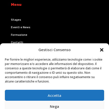
Menu
Stages
Eventi e News
Formazione
Contatti
Gestisci Consenso
Eventi
Per fornire le migliori esperienze, utilizziamo tecnologie come i cookie
per memorizzare e/o accedere alle informazioni del dispositivo. Il
consenso a queste tecnologie ci permetterà di elaborare dati come il
Firenze&Danza
comportamento di navigazione o ID unici su questo sito. Non
acconsentire o ritirare il consenso può influire negativamente su
Urban Florence Dance
alcune caratteristiche e funzioni.
Connect
Accetta
Nega
Facebook