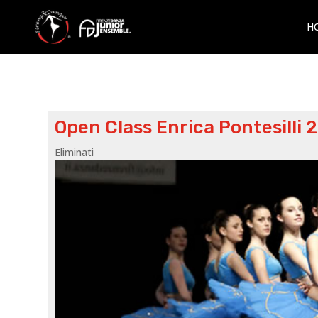
H
Open Class Enrica Pontesilli
Eliminati