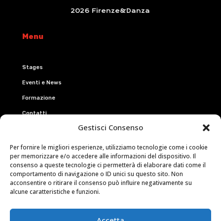
2026 Firenze&Danza
Menu
Stages
Eventi e News
Formazione
Contatti
Gestisci Consenso
Eventi
Per fornire le migliori esperienze, utilizziamo tecnologie come i cookie
per memorizzare e/o accedere alle informazioni del dispositivo. Il
consenso a queste tecnologie ci permetterà di elaborare dati come il
Firenze&Danza
comportamento di navigazione o ID unici su questo sito. Non
acconsentire o ritirare il consenso può influire negativamente su
Urban Florence Dance
alcune caratteristiche e funzioni.
Connect
Accetta